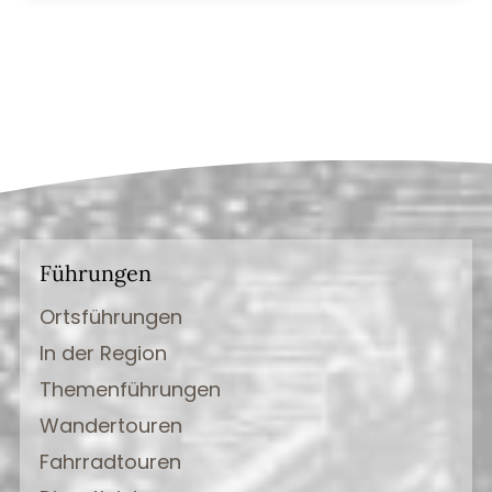
Führungen
Ortsführungen
In der Region
Themenführungen
Wandertouren
Fahrradtouren